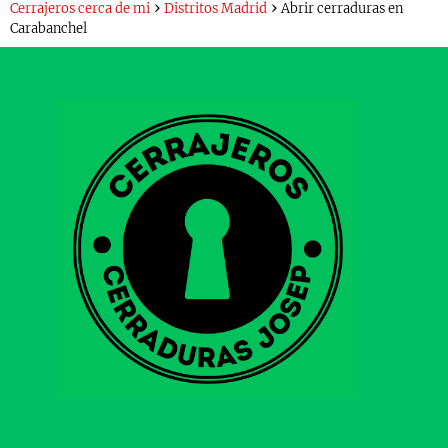
Cerrajeros cerca de mi
Distritos Madrid
Abrir cerraduras en
Carabanchel