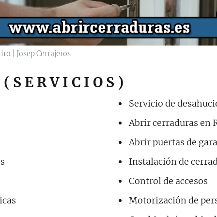
iro | Josep Cerrajeros
 S E R V I C I O S )
Servicio de desahuci
Abrir cerraduras en 
Abrir puertas de gara
os
Instalación de cerr
Control de accesos
icas
Motorización de per